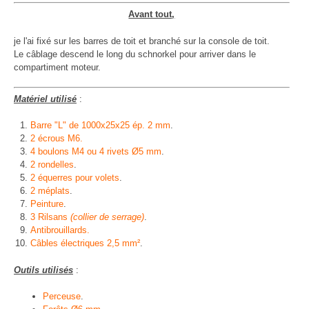
Avant tout
,
je l'ai fixé sur les barres de toit et branché sur la console de toit.
Le câblage descend le long du schnorkel pour arriver dans le
compartiment moteur.
Matériel utilisé
:
Barre "L" de 1000x25x25 ép. 2 mm
.
2 écrous M6.
4 boulons M4 ou 4 rivets Ø5 mm
.
2 rondelles
.
2 équerres pour volets
.
2 méplats
.
Peinture
.
3 Rilsans
(collier de serrage)
.
Antibrouillards.
Câbles électriques 2,5 mm²
.
Outils utilisés
:
Perceuse
.