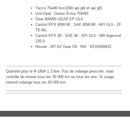
Yacco 75w90 bvx1000 api gl4 et api gl5.
Unil-Opal : Gerion Extra 75W90.
Gear 80W90 GEAR EP GL4.
Castrol EPX 80W-90 : SAE 80W-90 - API GL5 - ZF
TE-ML.
Castrol EPX 90 : SAE 90 - API GL5 - MB-Approval
235.0.
Nissan - MT-XZ Gear Oil : Réf : KE91699932
Quantité pour le R-180A 1,3 litre. Pas de vidange prescrite, mais
contrôle du niveau tous les 30 000 km ou tous les ans. Si usage
intensif vidange tous les 60 000 km.