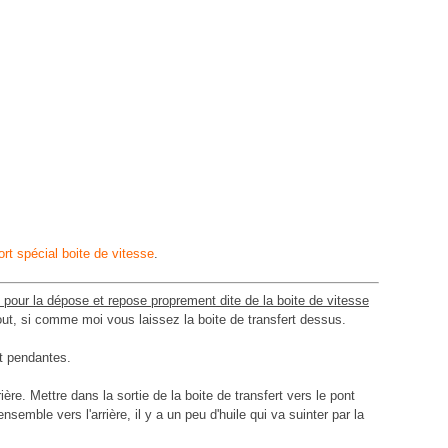
rt spécial boite de vitesse
.
ux pour la dépose et repose proprement dite de la boite de vitesse
out, si comme moi vous laissez la boite de transfert dessus.
nt pendantes.
ère. Mettre dans la sortie de la boite de transfert vers le pont
ensemble vers l'arrière, il y a un peu d'huile qui va suinter par la