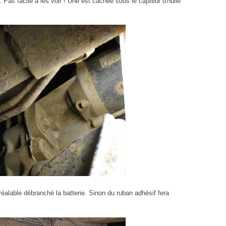
 Pas facile à les voir ! Une est cachée sous le capteur d'huile
éalable débranché la batterie. Sinon du ruban adhésif fera