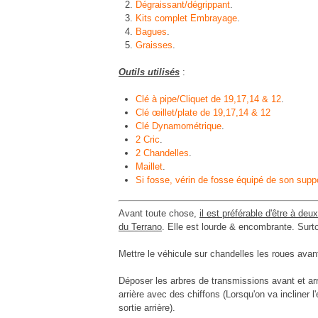
Dégraissant/dégrippant
.
Kits complet Embrayage
.
Bagues
.
Graisses
.
Outils utilisés
:
Clé à pipe/Cliquet de 19,17,14 & 12
.
Clé œillet/plate de 19,17,14 & 12
Clé Dynamométrique
.
2 Cric
.
2 Chandelles
.
Maillet
.
Si fosse, vérin de fosse équipé de son suppo
Avant toute chose,
il est préférable d'être à de
du Terrano
. Elle est lourde & encombrante. Surt
Mettre le véhicule sur chandelles les roues ava
Déposer les arbres de transmissions avant et arri
arrière avec des chiffons (Lorsqu'on va incliner l'
sortie arrière).