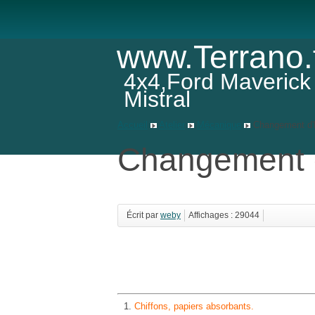
www.Terrano.
4x4,Ford Maverick
Mistral
Accueil
Atelier
Mécanique
Changement d
Changement 
Écrit par
weby
Affichages : 29044
Chiffons, papiers absorbants.