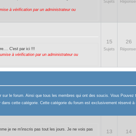
Sujets
Réponse
mise à vérification par un administrateur ou
15
26
... C'est par ici !!!
Sujets
Réponse
oumise à vérification par un administrateur ou
er sur le forum. Ainsi que tous les membres qui ont des soucis. Vous Pouvez tr
ter dans cette catégorie. Cette catégorie du forum est exclusivement réservé à 
mme je ne m'inscris pas tout les jours. Je ne vois pas
13
14
.