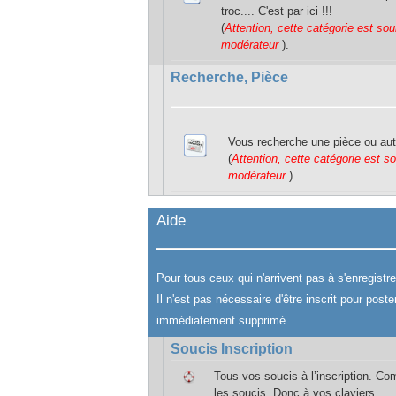
troc.... C'est par ici !!!
(
Attention, cette catégorie est sou
modérateur
).
Recherche, Pièce
Vous recherche une pièce ou autre.
(
Attention, cette catégorie est s
modérateur
).
Aide
Pour tous ceux qui n'arrivent pas à s'enregistr
Il n'est pas nécessaire d'être inscrit pour pos
immédiatement supprimé.....
Soucis Inscription
Tous vos soucis à l’inscription. Co
les soucis. Donc à vos claviers .....