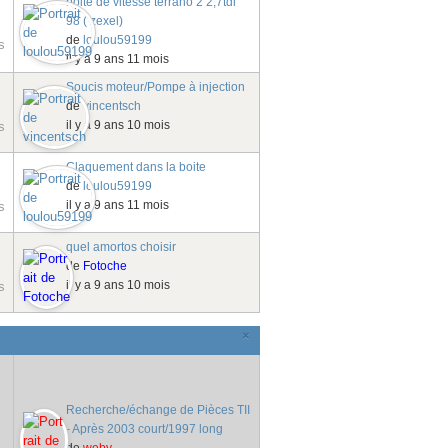
boite de vitesse terrano 2 2,7tdi
98 ( zexel)
de
loulou59199
s
il y a 9 ans 11 mois
Soucis moteur/Pompe à injection
de
vincentsch
il y a 9 ans 10 mois
s
Claquement dans la boite
de
loulou59199
il y a 9 ans 11 mois
s
quel amortos choisir
de
Fotoche
il y a 9 ans 10 mois
s
×
Recherche/échange de Pièces TII
- Après 2003 court/1997 long
de
weby