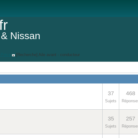
fr
 & Nissan
 Pièce
[Recherche] Aile avant - conducteur
Taille d
37
468
Sujets
Réponse
35
257
Sujets
Réponse