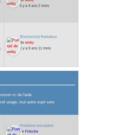
s
il y a 4 ans 2 mois
[Recherche] Radiateur
de
weby
il y a 9 ans 11 mois
s
×
ouver ici de l'aide.
cet usage, tout autre sujet sera
Problème Inscription
de
Fotoche