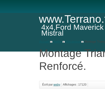
www.Terrano.
4x4,Ford Maverick
Mistral
Accueil
Atelier
Mécanique
Montage Triang
Montage Tria
Renforcé.
Écrit par
weby
Affichages : 17120