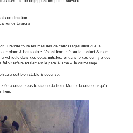
plusieurs fois de dégrippant les points suivants :
.
nts de direction.
 barres de torsions.
t. Prendre toute les mesures de carrossages ainsi que la
face plane & horizontale. Volant libre, clé sur le contact & roue
le véhicule dans ces côtes initiales. Si dans le cas ou il y a des
falloir refaire totalement le parallélisme & le carrossage....
éhicule soit bien stable & sécurisé.
uxième crique sous le disque de frein. Monter le crique jusqu’à
 frein.