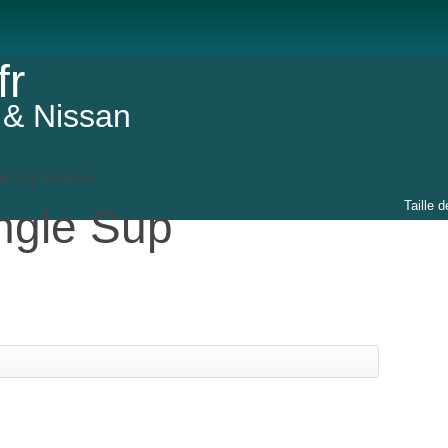
fr
 & Nissan
le Sup Renforcé.
Taille d
ngle Sup