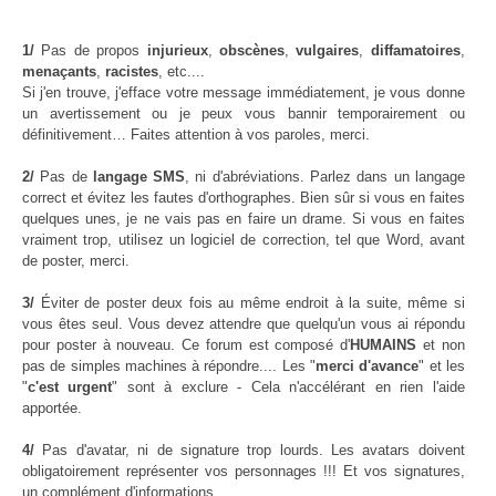
1/
Pas de propos
injurieux
,
obscènes
,
vulgaires
,
diffamatoires
,
menaçants
,
racistes
, etc....
Si j'en trouve, j'efface votre message immédiatement, je vous donne
un avertissement ou je peux vous bannir temporairement ou
définitivement… Faites attention à vos paroles, merci.
2/
Pas de
langage SMS
, ni d'abréviations. Parlez dans un langage
correct et évitez les fautes d'orthographes. Bien sûr si vous en faites
quelques unes, je ne vais pas en faire un drame. Si vous en faites
vraiment trop, utilisez un logiciel de correction, tel que Word, avant
de poster, merci.
3/
Éviter de poster deux fois au même endroit à la suite, même si
vous êtes seul. Vous devez attendre que quelqu'un vous ai répondu
pour poster à nouveau. Ce forum est composé d'
HUMAINS
et non
pas de simples machines à répondre.... Les "
merci d'avance
" et les
"
c'est urgent
" sont à exclure - Cela n'accélérant en rien l'aide
apportée.
4/
Pas d'avatar, ni de signature trop lourds. Les avatars doivent
obligatoirement représenter vos personnages !!! Et vos signatures,
un complément d'informations ....