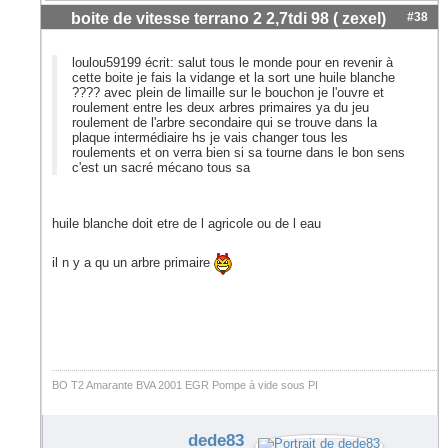
boite de vitesse terrano 2 2,7tdi 98 ( zexel)
#38
loulou59199 écrit: salut tous le monde pour en revenir à
cette boite je fais la vidange et la sort une huile blanche
???? avec plein de limaille sur le bouchon je l'ouvre et
roulement entre les deux arbres primaires ya du jeu
roulement de l'arbre secondaire qui se trouve dans la
plaque intermédiaire hs je vais changer tous les
roulements et on verra bien si sa tourne dans le bon sens
c'est un sacré mécano tous sa
huile blanche doit etre de l agricole ou de l eau
il n y a qu un arbre primaire
BO T2 Amarante BVA 2001 EGR Pompe à vide sous PI
dede83