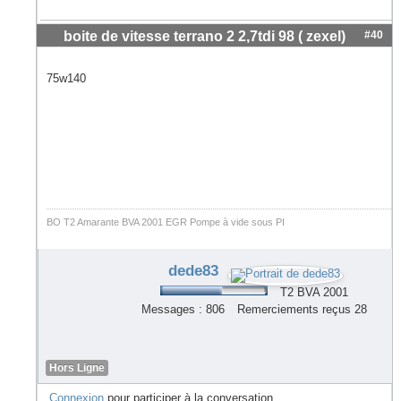
boite de vitesse terrano 2 2,7tdi 98 ( zexel)
#40
75w140
BO T2 Amarante BVA 2001 EGR Pompe à vide sous PI
dede83
T2 BVA 2001
Messages : 806
Remerciements reçus 28
Hors Ligne
Connexion
pour participer à la conversation.