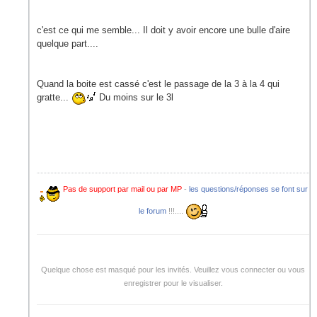
c'est ce qui me semble... Il doit y avoir encore une bulle d'aire
quelque part....
Quand la boite est cassé c'est le passage de la 3 à la 4 qui
gratte...
Du moins sur le 3l
Pas de support par mail ou par MP
-
les questions/réponses se font sur
le forum
!!!....
Quelque chose est masqué pour les invités. Veuillez vous connecter ou vous
enregistrer pour le visualiser.