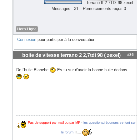
Terrano II 2.7TDi 98 zexel
Messages : 31
Remerciements reçus 0
Hors Ligne
Connexion
pour participer à la conversation.
boite de vitesse terrano 2 2,7tdi 98 ( zexel)
#36
De l'huile Blanche
Es-tu sur d'avoir la bonne huile dedans
Pas de support par mail ou par MP
-
les questions/réponses se font sur
le forum
!!!....