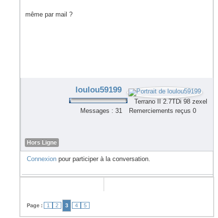
même par mail ?
loulou59199
Terrano II 2.7TDi 98 zexel
Messages : 31
Remerciements reçus 0
Hors Ligne
Connexion
pour participer à la conversation.
Page :
1
2
3
4
5