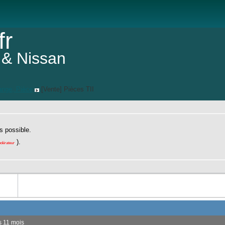
fr
 & Nissan
ange, Pièce
[Vente] Pièces TII
Taille d
s possible.
).
odérateur
ns 11 mois