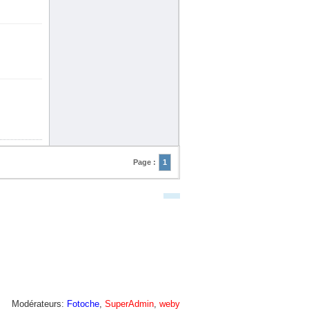
Page :
1
Modérateurs:
Fotoche
,
SuperAdmin
,
weby