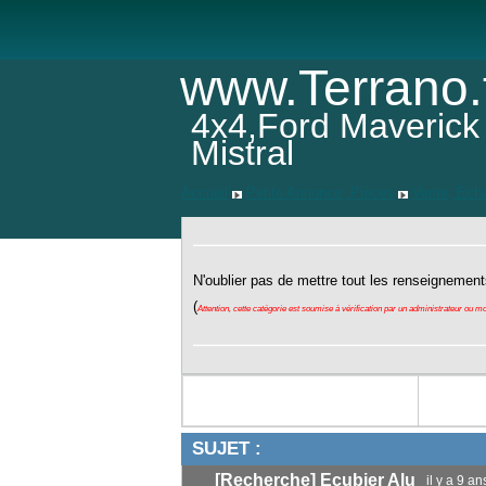
www.Terrano.
4x4,Ford Maverick
Mistral
Accueil
Petite Annonce, Pièces
Vente, Éch
N'oublier pas de mettre tout les renseignement
(
Attention, cette catégorie est soumise à vérification par un administrateur ou m
SUJET :
[Recherche] Ecubier Alu
il y a 9 a