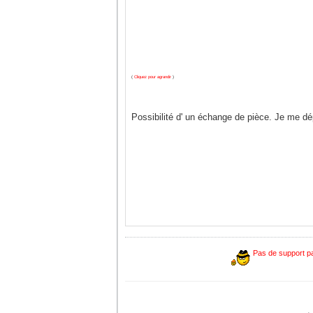
(
Cliquez pour agrandir
)
Possibilité d' un échange de pièce. Je me dé
Pas de support pa