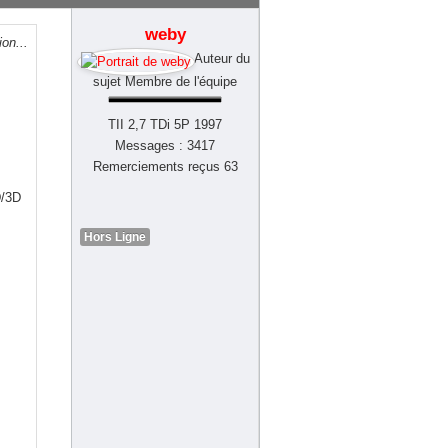
weby
ion...
Auteur du
sujet
Membre de l'équipe
TII 2,7 TDi 5P 1997
Messages : 3417
Remerciements reçus 63
D/3D
Hors Ligne