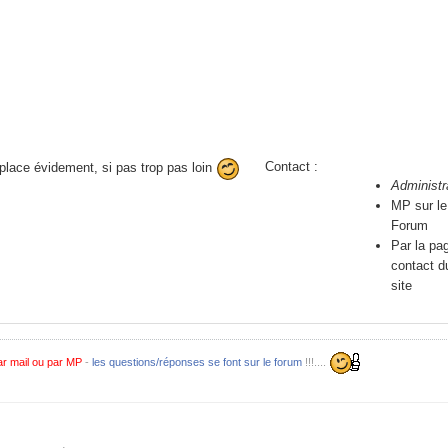
Contact :
place évidement, si pas trop pas loin
Administr
MP sur le
Forum
Par la pa
contact d
site
r mail ou par MP
-
les questions/réponses se font sur le forum
!!!....