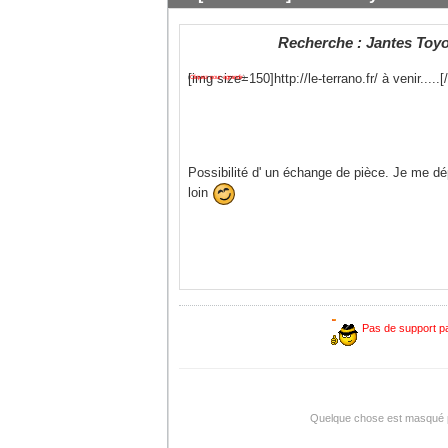
Recherche : Jantes Toy
[img size=150]http://le-terrano.fr/ à venir.....[
(
Cliquez pour agrandir
)
Possibilité d' un échange de pièce. Je me dé
loin
Pas de support pa
Quelque chose est masqué pou