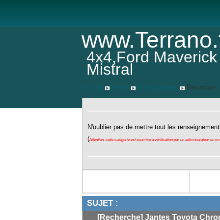
www.Terrano.
4x4,Ford Maverick
Mistral
Accueil
Atelier
Aménagement
Remorque..
N'oublier pas de mettre tout les renseignement
(
Attention, cette catégorie est soumise à vérification par un administrateur ou m
SUJET :
[Recherche] Jantes Toyota Chr