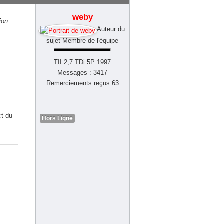
weby
ion...
Auteur du
sujet
Membre de l'équipe
TII 2,7 TDi 5P 1997
Messages : 3417
Remerciements reçus 63
ct du
Hors Ligne