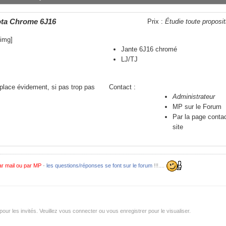
ota Chrome 6J16
Prix :
Étudie toute proposit
/img]
Jante 6J16 chromé
LJ/TJ
place évidement, si pas trop pas
Contact :
Administrateur
MP sur le Forum
Par la page conta
site
r mail ou par MP
-
les questions/réponses se font sur le forum
!!!....
r les invités. Veuillez vous connecter ou vous enregistrer pour le visualiser.