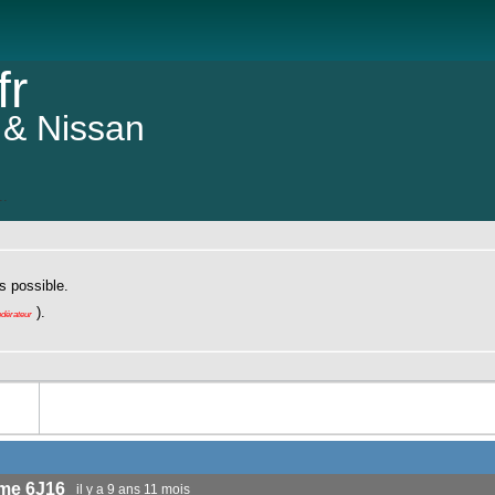
fr
 & Nissan
..
Taille d
s possible.
).
odérateur
ome 6J16
il y a 9 ans 11 mois