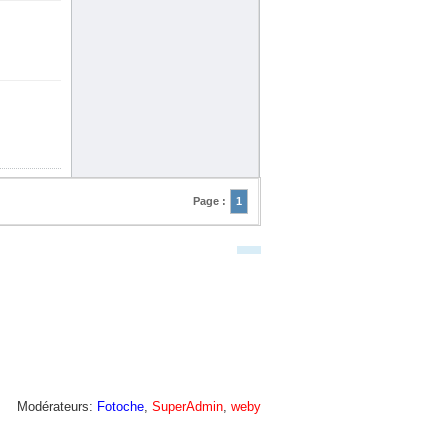
Page :
1
Modérateurs:
Fotoche
,
SuperAdmin
,
weby