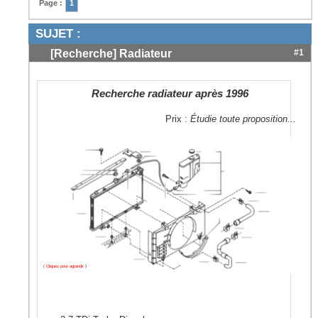
Page :
1
SUJET :
[Recherche] Radiateur
#1
Recherche radiateur après 1996
Prix :
Étudie toute proposition...
(
Cliquez pour agrandir
)