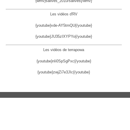
{wmv}salives_2010/salives{/wmv}
Les vidéos d'RV
{youtube}vde-AY5tmQU{/youtube}
{youtube}JU35zIXYPYo{/youtube}
Les vidéos de terrapowa
{youtube}nIi0SpSgPxc{/youtube}
{youtube}zwjZi7e3JIc{/youtube}