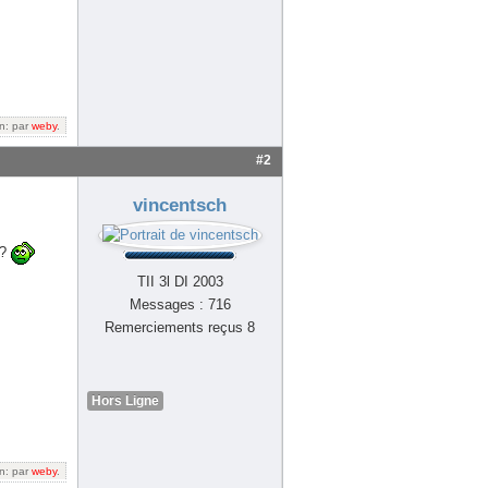
on: par
weby
.
#2
vincentsch
r?
TII 3l DI 2003
Messages : 716
Remerciements reçus 8
Hors Ligne
on: par
weby
.