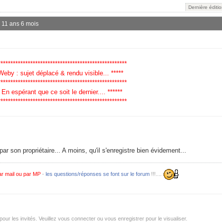
Dernière éditi
 a 11 ans 6 mois
****************************************************
 Weby : sujet déplacé & rendu visible... *****
****************************************************
* En espérant que ce soit le dernier.... ******
****************************************************
 son propriétaire... A moins, qu'il s'enregistre bien évidement...
r mail ou par MP
-
les questions/réponses se font sur le forum
!!!....
r les invités. Veuillez vous connecter ou vous enregistrer pour le visualiser.