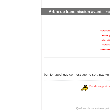
Arbre de transmission avant
il y
*******
*****
*******
*****
*******
bon je rappel que ce message ne sera pas vu par
Pas de support pa
Quelque chose est masqué pou