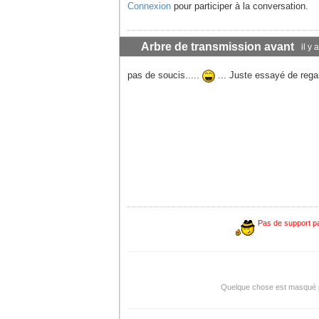
Connexion
pour participer à la conversation.
Arbre de transmission avant
il y
pas de soucis.....
... Juste essayé de regar
Pas de support pa
Quelque chose est masqué pou