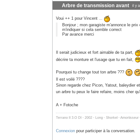
Arbre de transmission avant
il y
Voui ++ 1 pour Vincent ...
Bonjour ; mon garagiste m'annonce le pri
m'indiquer si cela semble correct
Par avance merci
Il serait judicieux et fort aimable de ta part,
décrire ta monture et l'usage que tu en fait,
Pourquoi tu change tout ton arbre ???
Il est voilé ????
Sinon regarde chez Picon, Yatout, baleydier et
un arbre tu peux le faire refaire, moins cher 
A + Fotoche
Terrano II 3.O DI - 2002 - Long - Shorkel - Amortisseu
Connexion
pour participer à la conversation.