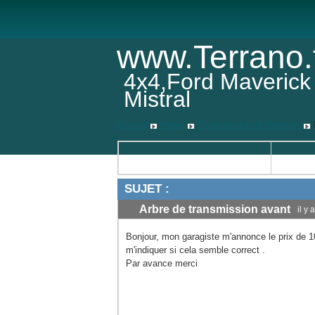
www.Terrano.
4x4,Ford Maverick
Mistral
Accueil
Atelier
Transmission et Direction
SUJET :
Arbre de transmission avant
il y
Bonjour, mon garagiste m'annonce le prix de
m'indiquer si cela semble correct .
Par avance merci