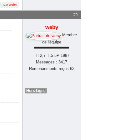
on: par
weby
.
#4
weby
Membre
de l'équipe
TII 2,7 TDi 5P 1997
Messages : 3417
Remerciements reçus 63
Hors Ligne