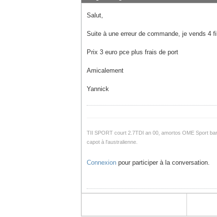
Salut,
Suite à une erreur de commande, je vends 4 fil
Prix 3 euro pce plus frais de port
Amicalement
Yannick
TII SPORT court 2.7TDI an 00, amortos OME Sport barr
capot à l'australienne.
Connexion
pour participer à la conversation.