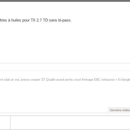
tres à huiles pour TII 2.7 TD sans bi-pass.
e stab ar out, pneus cooper ST Quaife avant ponts court freinage EBC rehausse + 5 triangl
Dernière éditi