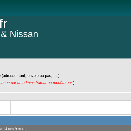
fr
 & Nissan
Taille d
(adresse, tarif, envoie ou pas, ....)
ication par un administrateur ou modérateur
)
y a 14 ans 9 mois