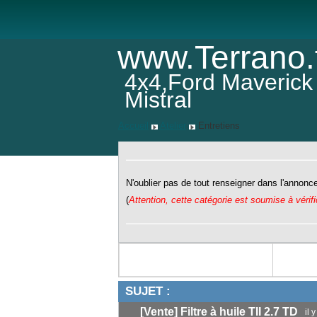
www.Terrano.
4x4,Ford Maverick
Mistral
Accueil
Atelier
Entretiens
N'oublier pas de tout renseigner dans l'annonce 
(
Attention, cette catégorie est soumise à vérif
SUJET :
[Vente] Filtre à huile TII 2.7 TD
il 