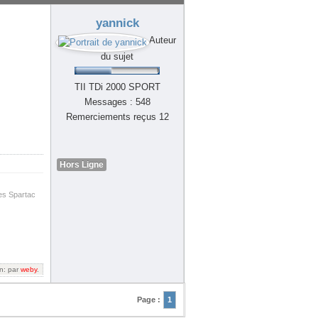
yannick
Auteur
du sujet
TII TDi 2000 SPORT
Messages : 548
Remerciements reçus 12
Hors Ligne
es Spartac
on: par
weby
.
Page :
1