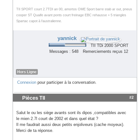
TII SPORT court 2.7TDI an 00, amortos OME Sport barre stab ar out, pneus
cooper ST Quaife avant ponts court freinage EBC rehausse + 5 triangles
Spartac capot à l'australienne.
yannick
TII TDi 2000 SPORT
Messages : 548
Remerciements reçus 12
Hors Ligne
Connexion
pour participer à la conversation.
Pièces TII
#2
Salut le ou les siège avants sont ils dipos ,compatibles avec
le mien 2.7l court de 2002 et dans quel état ?
Il me faudrait aussi deux petits enjoliveurs (cache moyeux).
Merci de ta réponse.