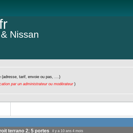
fr
 & Nissan
Taille d
(adresse, tarif, envoie ou pas, ....)
ication par un administrateur ou modérateur
)
it terrano 2; 5 portes
il y a 10 ans 4 mois