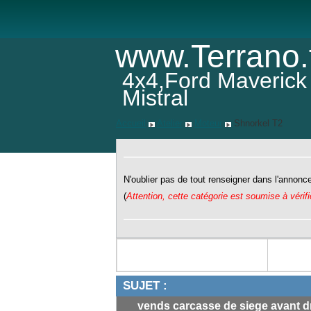
www.Terrano.
4x4,Ford Maverick
Mistral
Accueil
Atelier
Moteur
Shnorkel T2
N'oublier pas de tout renseigner dans l'annonce 
(
Attention, cette catégorie est soumise à vérif
SUJET :
vends carcasse de siege avant dro