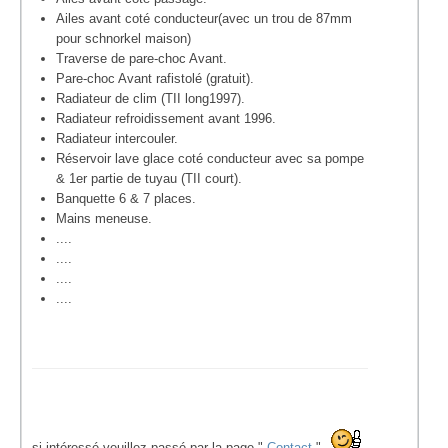
Ailes avant coté conducteur(avec un trou de 87mm
pour schnorkel maison)
Traverse de pare-choc Avant.
Pare-choc Avant rafistolé (gratuit).
Radiateur de clim (TII long1997).
Radiateur refroidissement avant 1996.
Radiateur intercouler.
Réservoir lave glace coté conducteur avec sa pompe
& 1er partie de tuyau (TII court).
Banquette 6 & 7 places.
Mains meneuse.
....
....
....
....
si intéressé veuillez passé par la page "
Contact
"