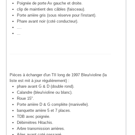
Poignée de porte Av gauche et droite.
clip de maintient des câbles (faisceau).
Porte arrière gris (sous réserve pour l'instant).
Phare avant noir (coté conducteur).
....
...
Pièces à échanger d'un TII long de 1997 Bleu/violine (la
liste est mit à jour régulièrement) :
phare avant G & D (double rond).
Calandre (bleu/violine ou blanc).
Roue 15".
Porte arrière D & G complète (manivelle).
banquette arrière 5 et 7 places.
TDB avec poignée.
Débimètres Hitachis.
Arbre transmission arrières.
Ailes avant coté passagé.