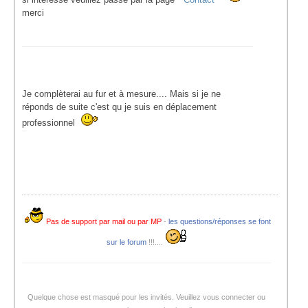
merci
Je complèterai au fur et à mesure.... Mais si je ne
réponds de suite c'est qu je suis en déplacement
professionnel
Pas de support par mail ou par MP
-
les questions/réponses se font
sur le forum
!!!....
Quelque chose est masqué pour les invités. Veuillez vous connecter ou